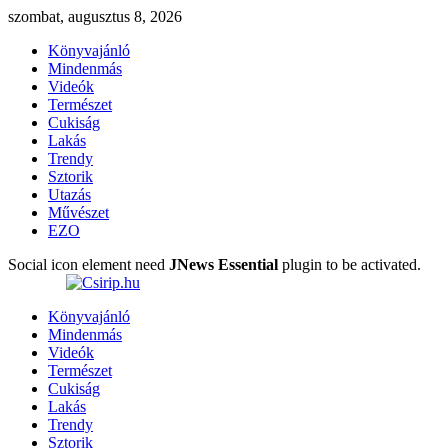
szombat, augusztus 8, 2026
Könyvajánló
Mindenmás
Videók
Természet
Cukiság
Lakás
Trendy
Sztorik
Utazás
Művészet
EZO
Social icon element need
JNews Essential
plugin to be activated.
Könyvajánló
Mindenmás
Videók
Természet
Cukiság
Lakás
Trendy
Sztorik