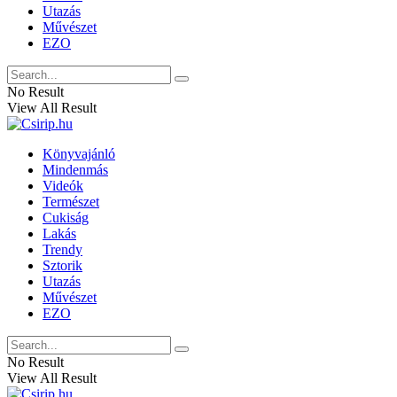
Utazás
Művészet
EZO
No Result
View All Result
Könyvajánló
Mindenmás
Videók
Természet
Cukiság
Lakás
Trendy
Sztorik
Utazás
Művészet
EZO
No Result
View All Result