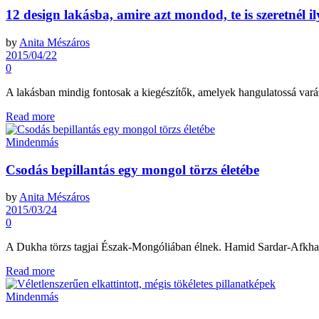
12 design lakásba, amire azt mondod, te is szeretnél il
by
Anita Mészáros
2015/04/22
0
A lakásban mindig fontosak a kiegészítők, amelyek hangulatossá varázso
Read more
Mindenmás
Csodás bepillantás egy mongol törzs életébe
by
Anita Mészáros
2015/03/24
0
A Dukha törzs tagjai Észak-Mongóliában élnek. Hamid Sardar-Afkhami 
Read more
Mindenmás