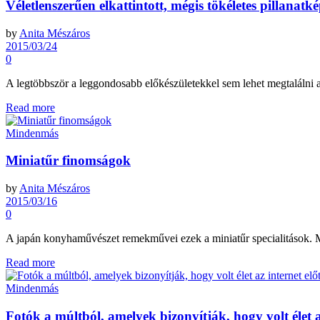
Véletlenszerűen elkattintott, mégis tökéletes pillanatk
by
Anita Mészáros
2015/03/24
0
A legtöbbször a leggondosabb előkészületekkel sem lehet megtalálni az
Read more
Mindenmás
Miniatűr finomságok
by
Anita Mészáros
2015/03/16
0
A japán konyhaművészet remekművei ezek a miniatűr specialitások. M
Read more
Mindenmás
Fotók a múltból, amelyek bizonyítják, hogy volt élet az