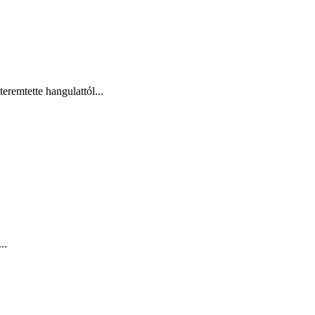
eremtette hangulattól...
..