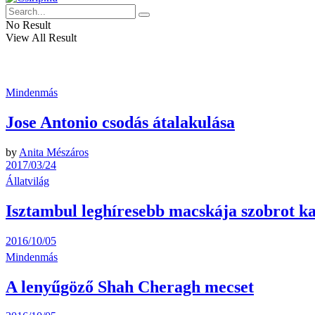
No Result
View All Result
Mindenmás
Jose Antonio csodás átalakulása
by
Anita Mészáros
2017/03/24
Állatvilág
Isztambul leghíresebb macskája szobrot k
2016/10/05
Mindenmás
A lenyűgöző Shah Cheragh mecset