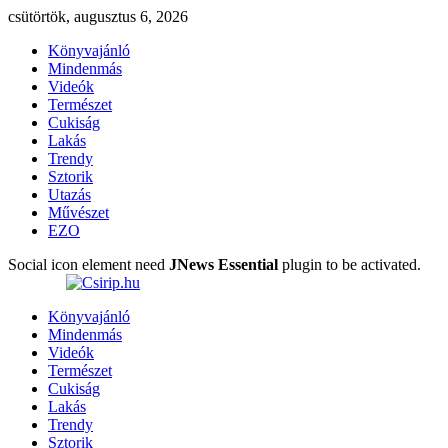
csütörtök, augusztus 6, 2026
Könyvajánló
Mindenmás
Videók
Természet
Cukiság
Lakás
Trendy
Sztorik
Utazás
Művészet
EZO
Social icon element need
JNews Essential
plugin to be activated.
Könyvajánló
Mindenmás
Videók
Természet
Cukiság
Lakás
Trendy
Sztorik