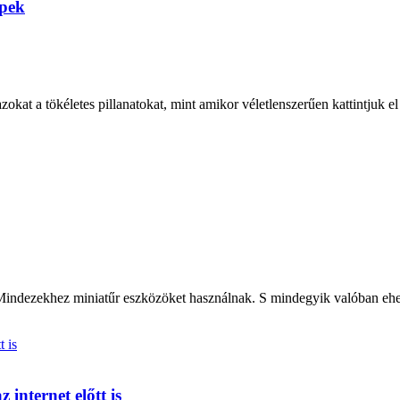
épek
okat a tökéletes pillanatokat, mint amikor véletlenszerűen kattintjuk el
indezekhez miniatűr eszközöket használnak. S mindegyik valóban ehető
 internet előtt is