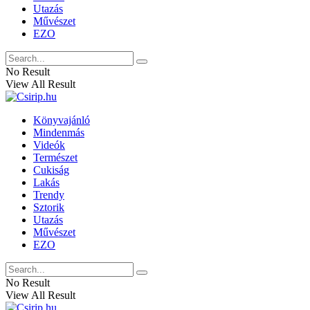
Utazás
Művészet
EZO
No Result
View All Result
Könyvajánló
Mindenmás
Videók
Természet
Cukiság
Lakás
Trendy
Sztorik
Utazás
Művészet
EZO
No Result
View All Result