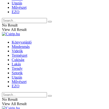
Utazás
Művészet
EZO
No Result
View All Result
Könyvajánló
Mindenmás
Videók
Természet
Cukiság
Lakás
Trendy
Sztorik
Utazás
Művészet
EZO
No Result
View All Result