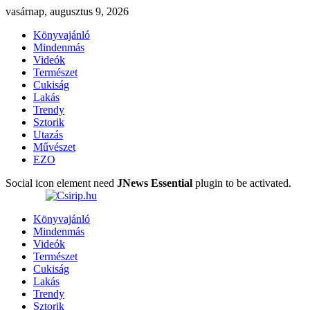
vasárnap, augusztus 9, 2026
Könyvajánló
Mindenmás
Videók
Természet
Cukiság
Lakás
Trendy
Sztorik
Utazás
Művészet
EZO
Social icon element need
JNews Essential
plugin to be activated.
Könyvajánló
Mindenmás
Videók
Természet
Cukiság
Lakás
Trendy
Sztorik