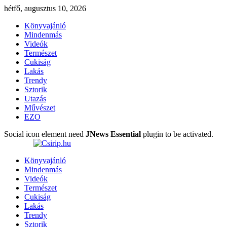
hétfő, augusztus 10, 2026
Könyvajánló
Mindenmás
Videók
Természet
Cukiság
Lakás
Trendy
Sztorik
Utazás
Művészet
EZO
Social icon element need
JNews Essential
plugin to be activated.
Könyvajánló
Mindenmás
Videók
Természet
Cukiság
Lakás
Trendy
Sztorik