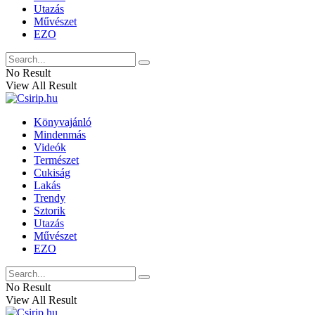
Utazás
Művészet
EZO
No Result
View All Result
Könyvajánló
Mindenmás
Videók
Természet
Cukiság
Lakás
Trendy
Sztorik
Utazás
Művészet
EZO
No Result
View All Result