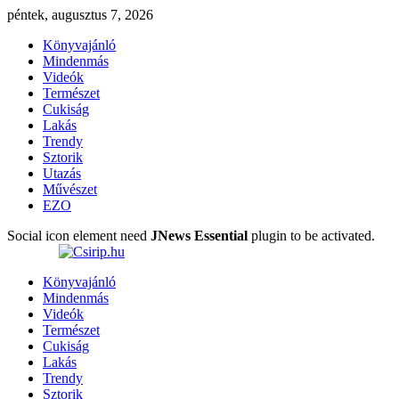
péntek, augusztus 7, 2026
Könyvajánló
Mindenmás
Videók
Természet
Cukiság
Lakás
Trendy
Sztorik
Utazás
Művészet
EZO
Social icon element need
JNews Essential
plugin to be activated.
Könyvajánló
Mindenmás
Videók
Természet
Cukiság
Lakás
Trendy
Sztorik