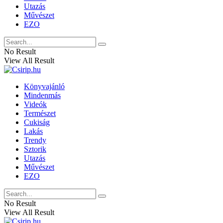
Utazás
Művészet
EZO
No Result
View All Result
Könyvajánló
Mindenmás
Videók
Természet
Cukiság
Lakás
Trendy
Sztorik
Utazás
Művészet
EZO
No Result
View All Result