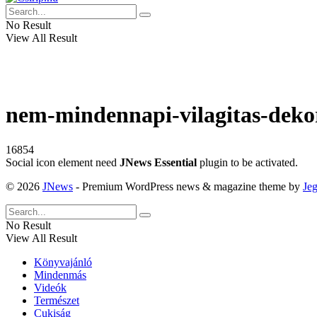
No Result
View All Result
nem-mindennapi-vilagitas-deko
16854
Social icon element need
JNews Essential
plugin to be activated.
© 2026
JNews
- Premium WordPress news & magazine theme by
Je
No Result
View All Result
Könyvajánló
Mindenmás
Videók
Természet
Cukiság