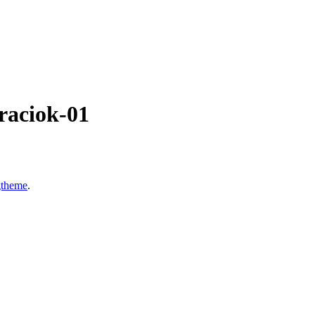
raciok-01
gtheme
.