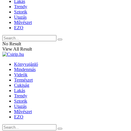
Lakás
Trendy
Sztorik
Utazás
Művészet
EZO
No Result
View All Result
Könyvajánló
Mindenmás
Videók
Természet
Cukiság
Lakás
Trendy
Sztorik
Utazás
Művészet
EZO