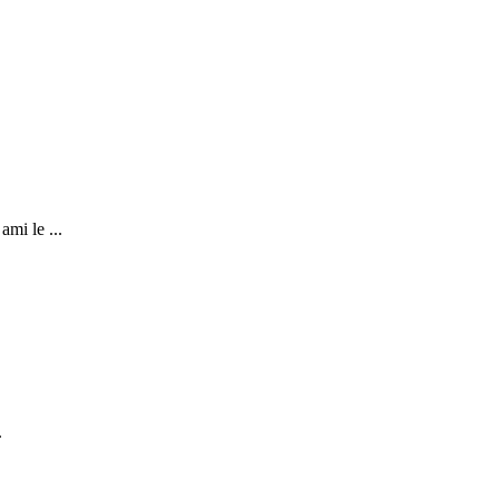
mi le ...
.