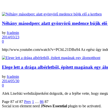
Néhány másodperc alatt gyönyörű medence bújik elő
by
fcadmin
2014/03/23
0
http://www.youtube.com/watch?v=PChL21DBu94 Az egész úgy indul, ho
Elege lett a drága albérletből, épített magának egy á
by
fcadmin
2014/05/30
0
Alek Lisefski webdizájnerként dolgozik, de a fejébe vette, hogy megtan
Page 87 of 87
Prev
1
…
86
87
Social icon element need
JNews Essential
plugin to be activated.