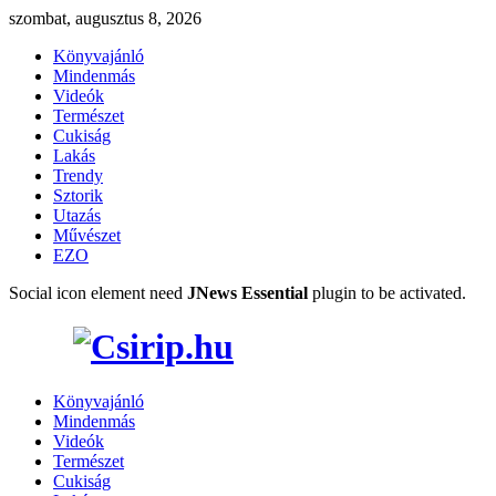
szombat, augusztus 8, 2026
Könyvajánló
Mindenmás
Videók
Természet
Cukiság
Lakás
Trendy
Sztorik
Utazás
Művészet
EZO
Social icon element need
JNews Essential
plugin to be activated.
Könyvajánló
Mindenmás
Videók
Természet
Cukiság