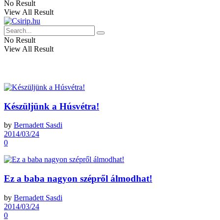
No Result
View All Result
No Result
View All Result
Készüljünk a Húsvétra!
by
Bernadett Sasdi
2014/03/24
0
Ez a baba nagyon szépről álmodhat!
by
Bernadett Sasdi
2014/03/24
0