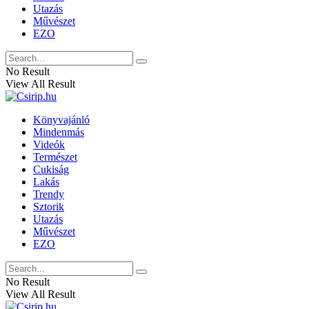
Utazás
Művészet
EZO
No Result
View All Result
Könyvajánló
Mindenmás
Videók
Természet
Cukiság
Lakás
Trendy
Sztorik
Utazás
Művészet
EZO
No Result
View All Result