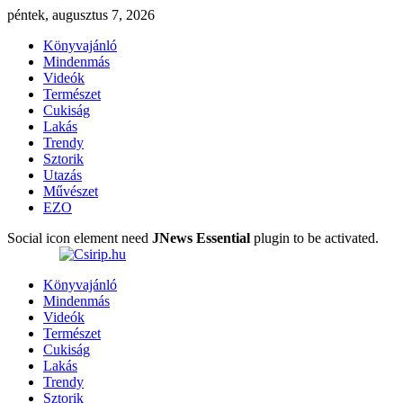
péntek, augusztus 7, 2026
Könyvajánló
Mindenmás
Videók
Természet
Cukiság
Lakás
Trendy
Sztorik
Utazás
Művészet
EZO
Social icon element need
JNews Essential
plugin to be activated.
Könyvajánló
Mindenmás
Videók
Természet
Cukiság
Lakás
Trendy
Sztorik