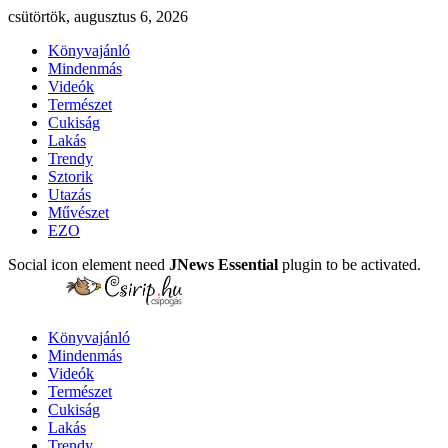
csütörtök, augusztus 6, 2026
Könyvajánló
Mindenmás
Videók
Természet
Cukiság
Lakás
Trendy
Sztorik
Utazás
Művészet
EZO
Social icon element need
JNews Essential
plugin to be activated.
Könyvajánló
Mindenmás
Videók
Természet
Cukiság
Lakás
Trendy