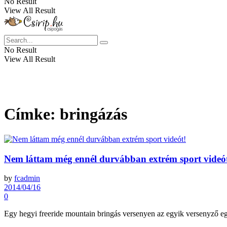
No Result
View All Result
No Result
View All Result
Címke:
bringázás
Nem láttam még ennél durvábban extrém sport videó
by
fcadmin
2014/04/16
0
Egy hegyi freeride mountain bringás versenyen az egyik versenyző egy 