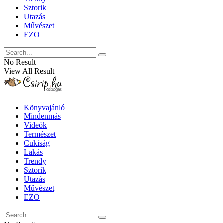
Sztorik
Utazás
Művészet
EZO
No Result
View All Result
Könyvajánló
Mindenmás
Videók
Természet
Cukiság
Lakás
Trendy
Sztorik
Utazás
Művészet
EZO