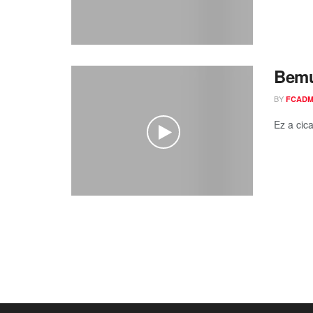
Bemu
BY
FCADM
Ez a cic