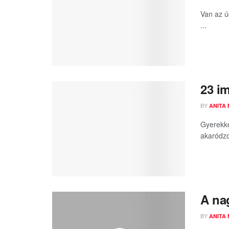
Van az ú
...
23 im
BY
ANITA
Gyerekké
akaródzot
A nag
BY
ANITA