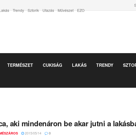
S
Lakás
Trendy
Sztorik
Utazás
Művészet
EZO
TERMÉSZET
CUKISÁG
LAKÁS
TRENDY
SZTO
ca, aki mindenáron be akar jutni a lakásb
2015/05/14
 MÉSZÁROS
0