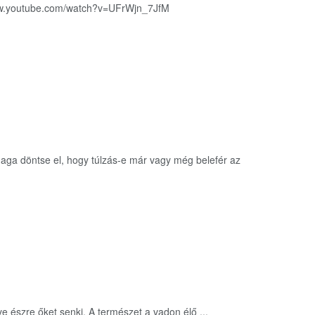
www.youtube.com/watch?v=UFrWjn_7JfM
maga döntse el, hogy túlzás-e már vagy még belefér az
e észre őket senki. A természet a vadon élő ...