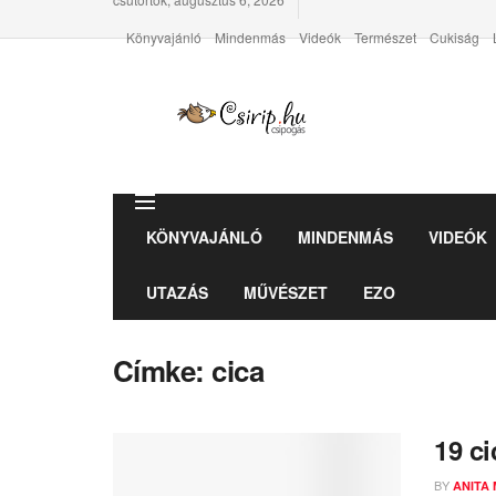
Könyvajánló
Mindenmás
Videók
Természet
Cukiság
KÖNYVAJÁNLÓ
MINDENMÁS
VIDEÓK
UTAZÁS
MŰVÉSZET
EZO
Címke:
cica
19 ci
BY
ANITA