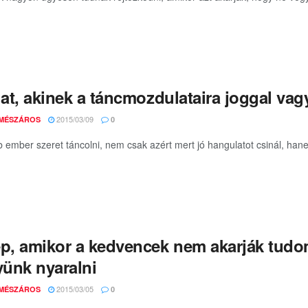
lat, akinek a táncmozdulataira joggal va
2015/03/09
 MÉSZÁROS
0
b ember szeret táncolni, nem csak azért mert jó hangulatot csinál, hanem
ép, amikor a kedvencek nem akarják tudo
ünk nyaralni
2015/03/05
 MÉSZÁROS
0