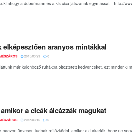
uki ahogy a dobermann és a kis cica játszanak egymással. http://
k elképesztően aranyos mintákkal
2015/03/23
 MÉSZÁROS
0
láttunk már különböző ruhákba öltöztetett kedvenceket, ezt mindenki 
n amikor a cicák álcázzák magukat
2015/03/16
 MÉSZÁROS
0
ok nagyon ügyesen tudnak rejtőzködni, amikor azt akarják, hogy ne vegy