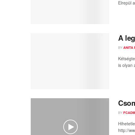
Elrepül a
A le
BY
ANITA
Kétségte
is olyan 
Csom
BY
FCADM
Hihetetl
http://