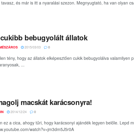
 tavasz, és már is itt a nyaralási szezon. Megnyugtató, ha van olyan csal
gcukibb bebugyolált állatok
2015/03/03
 MÉSZÁROS
0
len tény, hogy az állatok elképesztően cukik bebugyolálva valamilyen 
aranyosak, ...
agolj macskát karácsonyra!
2014/12/24
IN
0
en ez a cica, ahogy tűri, hogy karácsonyi ajándék legyen belőle. Lepd me
www.youtube.com/watch?v=jm3dm5J5r0A