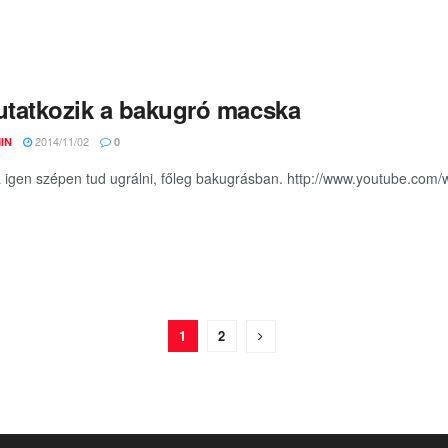
tatkozik a bakugró macska
2014/11/02
IN
0
a igen szépen tud ugrálni, főleg bakugrásban. http://www.youtube.co
1
2