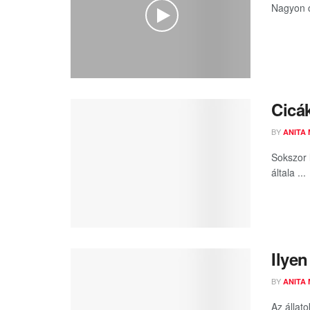
Nagyon c
Cicá
BY
ANITA
Sokszor 
általa ...
Ilye
BY
ANITA
Az állat