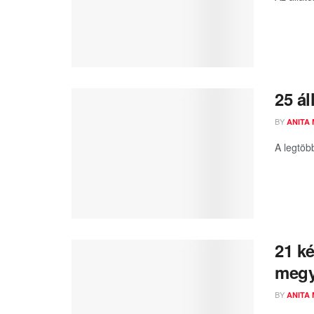
25 ál
BY
ANITA
A legtöb
21 k
megy
BY
ANITA