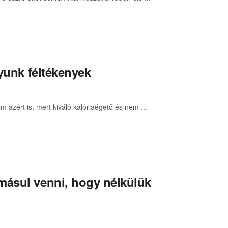
gyunk féltékenyek
 azért is, mert kiváló kalóriaégető és nem ...
másul venni, hogy nélkülük