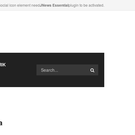
ocial icon element need
JNews Essential
plugin to be activated.
RIK
a