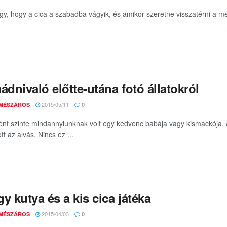
gy, hogy a cica a szabadba vágyik, és amikor szeretne visszatérni a m
ádnivaló előtte-utána fotó állatokról
2015/05/11
 MÉSZÁROS
0
nt szinte mindannyiunknak volt egy kedvenc babája vagy kismackója, 
t az alvás. Nincs ez ...
y kutya és a kis cica játéka
2015/04/03
 MÉSZÁROS
0