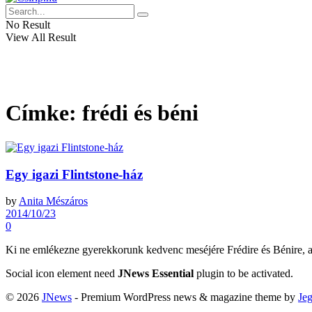
No Result
View All Result
Címke:
frédi és béni
Egy igazi Flintstone-ház
by
Anita Mészáros
2014/10/23
0
Ki ne emlékezne gyerekkorunk kedvenc meséjére Frédire és Bénire, a ké
Social icon element need
JNews Essential
plugin to be activated.
© 2026
JNews
- Premium WordPress news & magazine theme by
Je