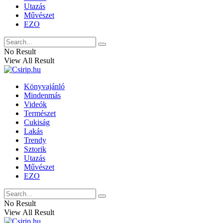
Utazás
Művészet
EZO
No Result
View All Result
Könyvajánló
Mindenmás
Videók
Természet
Cukiság
Lakás
Trendy
Sztorik
Utazás
Művészet
EZO
No Result
View All Result