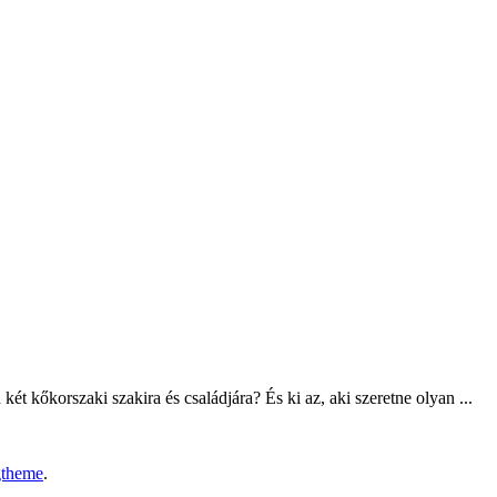
t kőkorszaki szakira és családjára? És ki az, aki szeretne olyan ...
gtheme
.