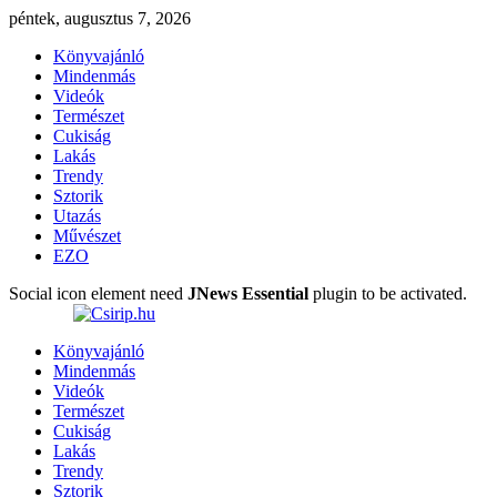
péntek, augusztus 7, 2026
Könyvajánló
Mindenmás
Videók
Természet
Cukiság
Lakás
Trendy
Sztorik
Utazás
Művészet
EZO
Social icon element need
JNews Essential
plugin to be activated.
Könyvajánló
Mindenmás
Videók
Természet
Cukiság
Lakás
Trendy
Sztorik