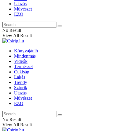
Utazás
Művészet
EZO
No Result
View All Result
Könyvajánló
Mindenmás
Videók
Természet
Cukiság
Lakás
Trendy
Sztorik
Utazás
Művészet
EZO
No Result
View All Result