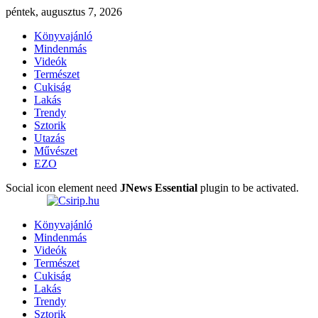
péntek, augusztus 7, 2026
Könyvajánló
Mindenmás
Videók
Természet
Cukiság
Lakás
Trendy
Sztorik
Utazás
Művészet
EZO
Social icon element need
JNews Essential
plugin to be activated.
Könyvajánló
Mindenmás
Videók
Természet
Cukiság
Lakás
Trendy
Sztorik