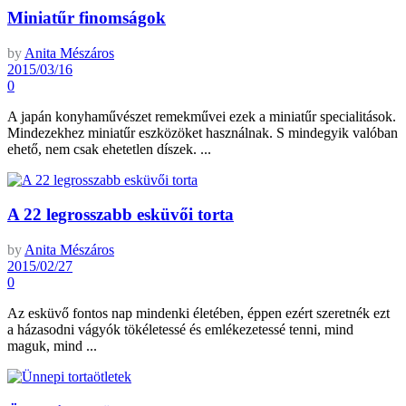
Miniatűr finomságok
by
Anita Mészáros
2015/03/16
0
A japán konyhaművészet remekművei ezek a miniatűr specialitások.
Mindezekhez miniatűr eszközöket használnak. S mindegyik valóban
ehető, nem csak ehetetlen díszek. ...
A 22 legrosszabb esküvői torta
by
Anita Mészáros
2015/02/27
0
Az esküvő fontos nap mindenki életében, éppen ezért szeretnék ezt
a házasodni vágyók tökéletessé és emlékezetessé tenni, mind
maguk, mind ...