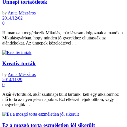
Ünnepi tortaötletek
by
Anita Mészáros
2014/12/02
0
Hamarosan megérkezik Mikulás, már lázasan dolgoznak a manók a
Mikulásgyárban, hogy minden jó gyerekhez eljuttassák az
ajándékokat. Az ünnepek közeledtével ...
Kreatív torták
by
Anita Mészáros
2014/11/29
0
Akár évfordulót, akár szülinapi bulit tartunk, kell egy alkalomhoz
illő torta az ilyen jeles napokra. Ezt elkészíthetjük otthon, vagy
megvehetjük ...
Ez a mozgó torta eszméletlen jól sikerült