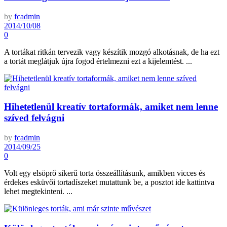
by
fcadmin
2014/10/08
0
A tortákat ritkán tervezik vagy készítik mozgó alkotásnak, de ha ezt
a tortát meglátjuk újra fogod értelmezni ezt a kijelemtést. ...
Hihetetlenül kreatív tortaformák, amiket nem lenne
szíved felvágni
by
fcadmin
2014/09/25
0
Volt egy elsöprő sikerű torta összeállításunk, amikben vicces és
érdekes esküvői tortadíszeket mutattunk be, a posztot ide kattintva
lehet megtekinteni. ...