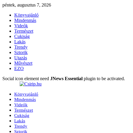
péntek, augusztus 7, 2026
Könyvajánló
Mindenmás
Videók
Természet
Cukiság
Lakás
Trendy
Sztorik
Utazás
Művészet
EZO
Social icon element need
JNews Essential
plugin to be activated.
Könyvajánló
Mindenmás
Videók
Természet
Cukiság
Lakás
Trendy
Sztorik