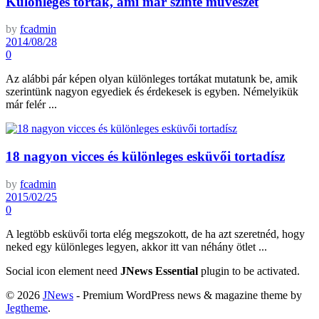
Különleges torták, ami már szinte művészet
by
fcadmin
2014/08/28
0
Az alábbi pár képen olyan különleges tortákat mutatunk be, amik
szerintünk nagyon egyediek és érdekesek is egyben. Némelyikük
már felér ...
18 nagyon vicces és különleges esküvői tortadísz
by
fcadmin
2015/02/25
0
A legtöbb esküvői torta elég megszokott, de ha azt szeretnéd, hogy
neked egy különleges legyen, akkor itt van néhány ötlet ...
Social icon element need
JNews Essential
plugin to be activated.
© 2026
JNews
- Premium WordPress news & magazine theme by
Jegtheme
.