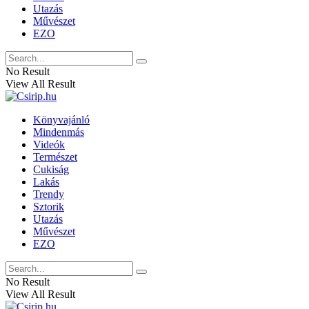
Utazás
Művészet
EZO
No Result
View All Result
Könyvajánló
Mindenmás
Videók
Természet
Cukiság
Lakás
Trendy
Sztorik
Utazás
Művészet
EZO
No Result
View All Result