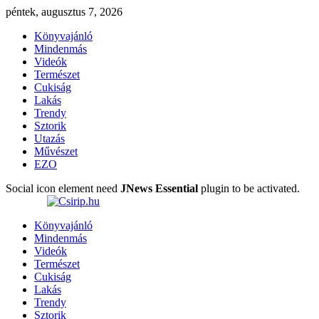
péntek, augusztus 7, 2026
Könyvajánló
Mindenmás
Videók
Természet
Cukiság
Lakás
Trendy
Sztorik
Utazás
Művészet
EZO
Social icon element need
JNews Essential
plugin to be activated.
Könyvajánló
Mindenmás
Videók
Természet
Cukiság
Lakás
Trendy
Sztorik