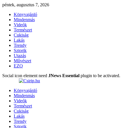
péntek, augusztus 7, 2026
Könyvajánló
Mindenmás
Videók
Természet
Cukiság
Lakás
Trendy
Sztorik
Utazás
Művészet
EZO
Social icon element need
JNews Essential
plugin to be activated.
Könyvajánló
Mindenmás
Videók
Természet
Cukiság
Lakás
Trendy
Sztorik