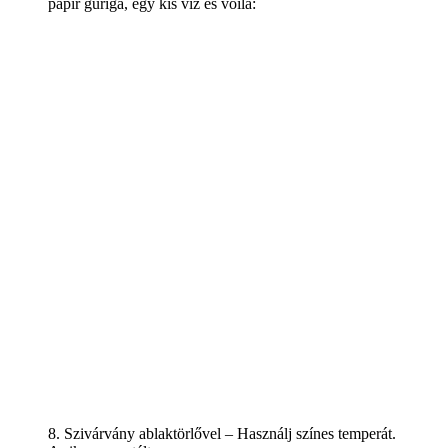
papír guriga, egy kis víz és voilá:
8. Szivárvány ablaktörlővel – Használj színes temperát.