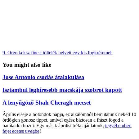
9. Oreo keksz fincsi töltelék helyett egy kis fogkrémmel.
You might also like
Jose Antonio csodás átalakulása
Isztambul leghíresebb macskája szobrot kapott
A lenyűgöző Shah Cheragh mecset
Április elseje a bolondok napja, ez alkalomból bemutatunk neked 10
ördögien gonosz tippet, amivel egész biztosan a frászt fogod a
barátaidra hozni. Egy másik áprilisi tréfa ajánlatunk,
tegyél emberi
fejet ecetes üvegbe
!