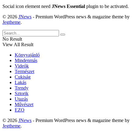
Social icon element need
JNews Essential
plugin to be activated.
© 2026
JNews
- Premium WordPress news & magazine theme by
Jegtheme
.
No Result
View All Result
Könyvajánló
Mindenmás
Videók
Természet
Cukiság
Lakás
Trendy
Sztorik
Utazás
Művészet
EZO
© 2026
JNews
- Premium WordPress news & magazine theme by
Jegtheme
.