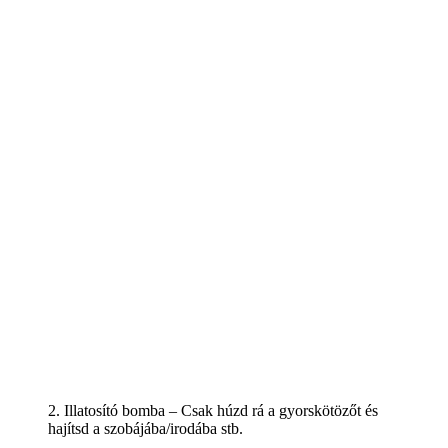
2. Illatosító bomba – Csak húzd rá a gyorskötözőt és
hajítsd a szobájába/irodába stb.