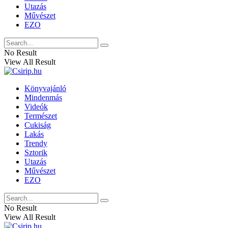
Utazás
Művészet
EZO
No Result
View All Result
Könyvajánló
Mindenmás
Videók
Természet
Cukiság
Lakás
Trendy
Sztorik
Utazás
Művészet
EZO
No Result
View All Result