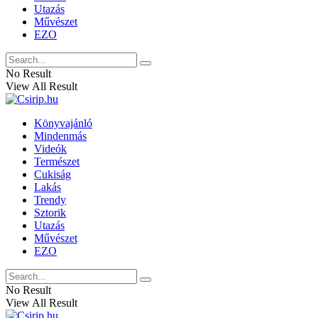
Utazás
Művészet
EZO
No Result
View All Result
Könyvajánló
Mindenmás
Videók
Természet
Cukiság
Lakás
Trendy
Sztorik
Utazás
Művészet
EZO
No Result
View All Result