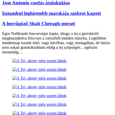
Jose Antonio csodás átalakulása
Isztambul leghíresebb macskája szobrot kapott
A lenyűgöző Shah Cheragh mecset
Egor Nafiknado lencsevégre kapta, ahogy a tej a gravitációt
meghazudtolva fröccsen a csészéből minden irányba. Legtöbben
mindennap iszunk tejet, vagy kávéban, vagy önmagában, de biztos
nem sokan gondolkodtunk eddig a tej szépségén…egészen
mostanáig…