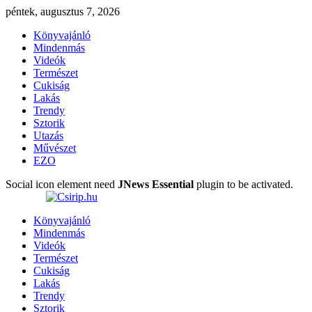
péntek, augusztus 7, 2026
Könyvajánló
Mindenmás
Videók
Természet
Cukiság
Lakás
Trendy
Sztorik
Utazás
Művészet
EZO
Social icon element need
JNews Essential
plugin to be activated.
Könyvajánló
Mindenmás
Videók
Természet
Cukiság
Lakás
Trendy
Sztorik