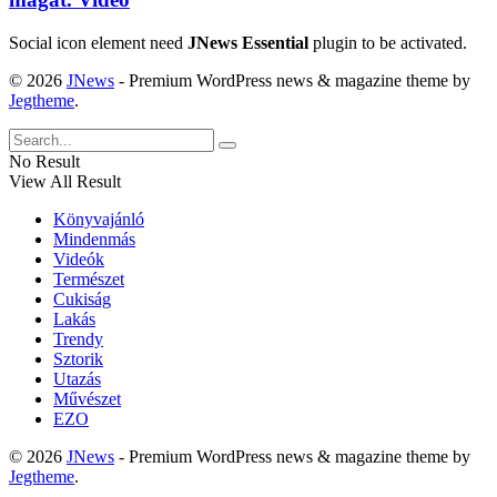
Social icon element need
JNews Essential
plugin to be activated.
© 2026
JNews
- Premium WordPress news & magazine theme by
Jegtheme
.
No Result
View All Result
Könyvajánló
Mindenmás
Videók
Természet
Cukiság
Lakás
Trendy
Sztorik
Utazás
Művészet
EZO
© 2026
JNews
- Premium WordPress news & magazine theme by
Jegtheme
.