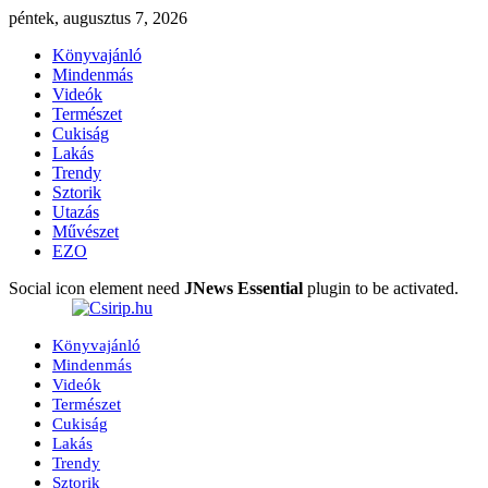
péntek, augusztus 7, 2026
Könyvajánló
Mindenmás
Videók
Természet
Cukiság
Lakás
Trendy
Sztorik
Utazás
Művészet
EZO
Social icon element need
JNews Essential
plugin to be activated.
Könyvajánló
Mindenmás
Videók
Természet
Cukiság
Lakás
Trendy
Sztorik