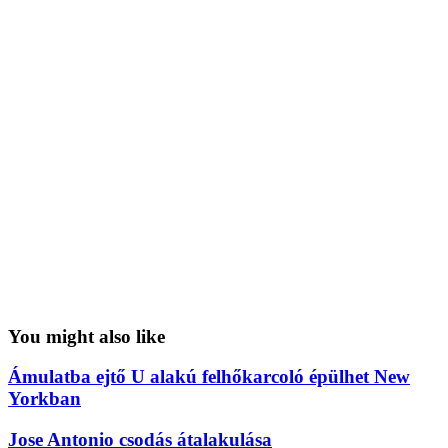
You might also like
Ámulatba ejtő U alakú felhőkarcoló épülhet New
Yorkban
Jose Antonio csodás átalakulása