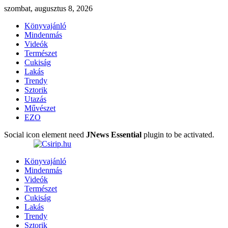
szombat, augusztus 8, 2026
Könyvajánló
Mindenmás
Videók
Természet
Cukiság
Lakás
Trendy
Sztorik
Utazás
Művészet
EZO
Social icon element need
JNews Essential
plugin to be activated.
Könyvajánló
Mindenmás
Videók
Természet
Cukiság
Lakás
Trendy
Sztorik