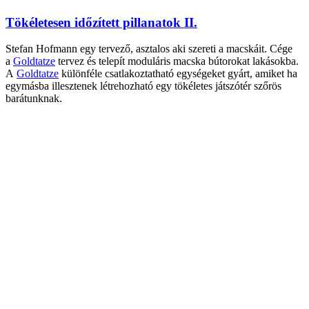
Tökéletesen időzített pillanatok II.
Stefan Hofmann egy tervező, asztalos aki szereti a macskáit. Cége
a
Goldtatze
tervez és telepít moduláris macska bútorokat lakásokba.
A
Goldtatze
különféle csatlakoztatható egységeket gyárt, amiket ha
egymásba illesztenek létrehozható egy tökéletes játszótér szőrös
barátunknak.