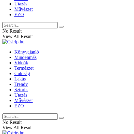
Utazás
Művészet
EZO
No Result
View All Result
Könyvajánló
Mindenmás
Videók
Természet
Cukiság
Lakás
Trendy
Sztorik
Utazás
Művészet
EZO
No Result
View All Result