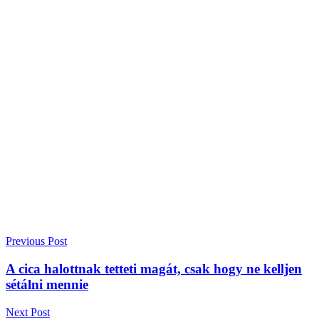
Previous Post
A cica halottnak tetteti magát, csak hogy ne kelljen
sétálni mennie
Next Post