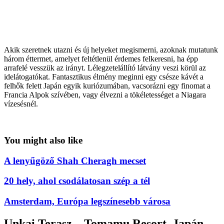
Akik szeretnek utazni és új helyeket megismerni, azoknak mutatunk
három éttermet, amelyet feltétlenül érdemes felkeresni, ha épp
arrafelé vesszük az irányt. Lélegzetelállító látvány veszi körül az
idelátogatókat. Fantasztikus élmény meginni egy csésze kávét a
felhők felett Japán egyik kuriózumában, vacsorázni egy finomat a
Francia Alpok szívében, vagy élvezni a tökéletességet a Niagara
vízesésnél.
You might also like
A lenyűgöző Shah Cheragh mecset
20 hely, ahol csodálatosan szép a tél
Amsterdam, Európa legszínesebb városa
Unkai Terasz – Tomamu Resort, Japán