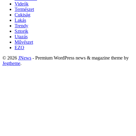
Videók
Természet
Cukiság
Lakás
Trendy
Sztorik
Utazás
Művészet
EZO
© 2026
JNews
- Premium WordPress news & magazine theme by
Jegtheme
.