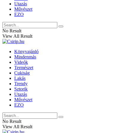
Utazás
Művészet
EZO
No Result
View All Result
Könyvajánló
Mindenmás
Videók
Természet
Cukiság
Lakás
Trendy
Sztorik
Utazás
Művészet
EZO
No Result
View All Result