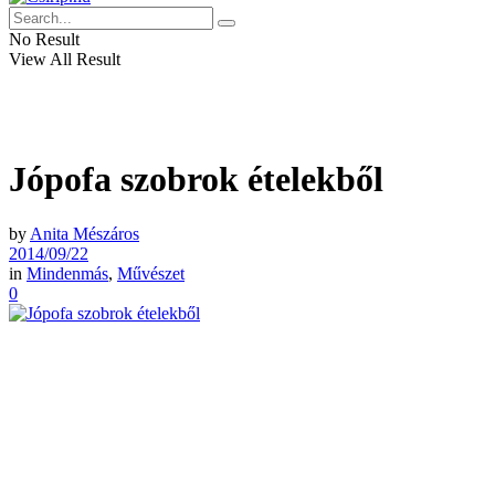
No Result
View All Result
Jópofa szobrok ételekből
by
Anita Mészáros
2014/09/22
in
Mindenmás
,
Művészet
0