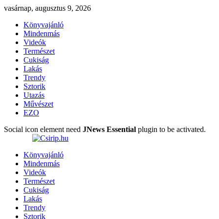
vasárnap, augusztus 9, 2026
Könyvajánló
Mindenmás
Videók
Természet
Cukiság
Lakás
Trendy
Sztorik
Utazás
Művészet
EZO
Social icon element need
JNews Essential
plugin to be activated.
Könyvajánló
Mindenmás
Videók
Természet
Cukiság
Lakás
Trendy
Sztorik