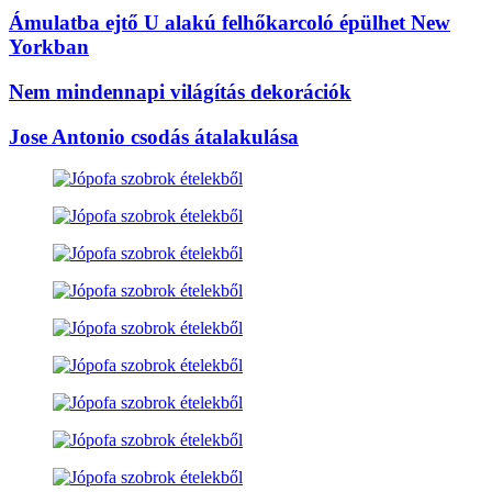
Ámulatba ejtő U alakú felhőkarcoló épülhet New
Yorkban
Nem mindennapi világítás dekorációk
Jose Antonio csodás átalakulása