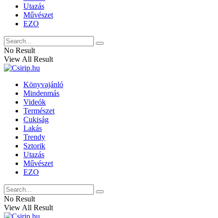
Utazás
Művészet
EZO
No Result
View All Result
Könyvajánló
Mindenmás
Videók
Természet
Cukiság
Lakás
Trendy
Sztorik
Utazás
Művészet
EZO
No Result
View All Result