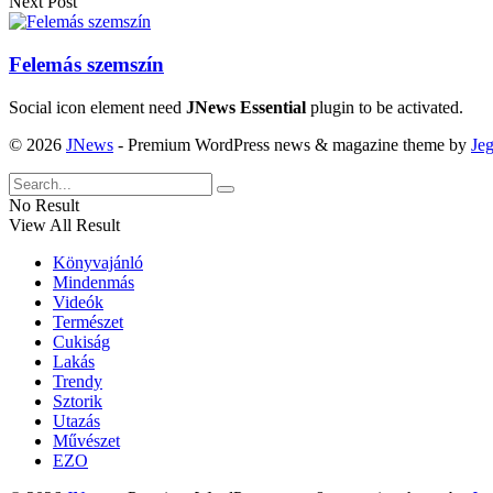
Next Post
Felemás szemszín
Social icon element need
JNews Essential
plugin to be activated.
© 2026
JNews
- Premium WordPress news & magazine theme by
Je
No Result
View All Result
Könyvajánló
Mindenmás
Videók
Természet
Cukiság
Lakás
Trendy
Sztorik
Utazás
Művészet
EZO