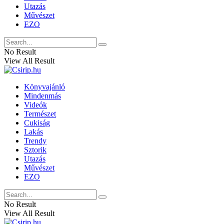
Utazás
Művészet
EZO
No Result
View All Result
Könyvajánló
Mindenmás
Videók
Természet
Cukiság
Lakás
Trendy
Sztorik
Utazás
Művészet
EZO
No Result
View All Result