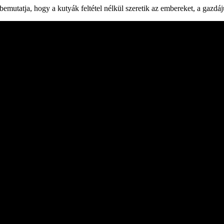
utatja, hogy a kutyák feltétel nélkül szeretik az embereket, a gazdáju