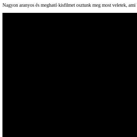
Nagyon aranyos és megható kisfilmet osztunk meg most veletek, ami bem