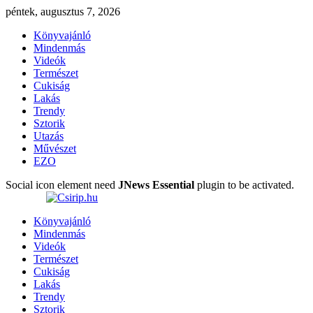
péntek, augusztus 7, 2026
Könyvajánló
Mindenmás
Videók
Természet
Cukiság
Lakás
Trendy
Sztorik
Utazás
Művészet
EZO
Social icon element need
JNews Essential
plugin to be activated.
Könyvajánló
Mindenmás
Videók
Természet
Cukiság
Lakás
Trendy
Sztorik