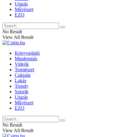
Utazás
Művészet
EZO
No Result
View All Result
Könyvajánló
Mindenmás
Videók
Természet
Cukiság
Lakás
Trendy
Sztorik
Utazás
Művészet
EZO
No Result
View All Result