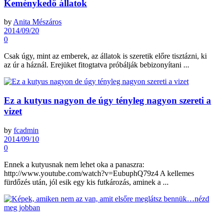
Keménykedő állatok
by
Anita Mészáros
2014/09/20
0
Csak úgy, mint az emberek, az állatok is szeretik előre tisztázni, ki
az úr a háznál. Erejüket fitogtatva próbálják bebizonyítani ...
Ez a kutyus nagyon de úgy tényleg nagyon szereti a
vizet
by
fcadmin
2014/09/10
0
Ennek a kutyusnak nem lehet oka a panaszra:
http://www.youtube.com/watch?v=EubuphQ79z4 A kellemes
fürdőzés után, jól esik egy kis futkározás, aminek a ...