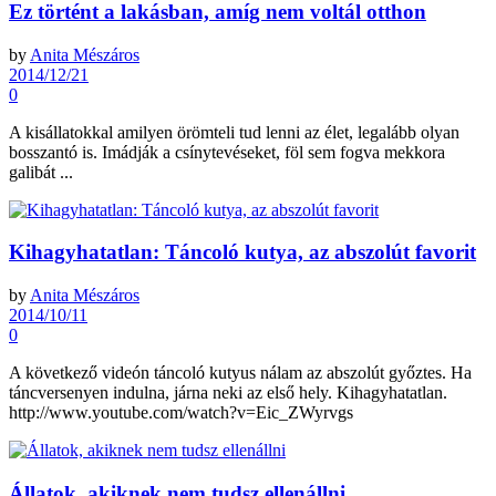
Ez történt a lakásban, amíg nem voltál otthon
by
Anita Mészáros
2014/12/21
0
A kisállatokkal amilyen örömteli tud lenni az élet, legalább olyan
bosszantó is. Imádják a csínytevéseket, föl sem fogva mekkora
galibát ...
Kihagyhatatlan: Táncoló kutya, az abszolút favorit
by
Anita Mészáros
2014/10/11
0
A következő videón táncoló kutyus nálam az abszolút győztes. Ha
táncversenyen indulna, járna neki az első hely. Kihagyhatatlan.
http://www.youtube.com/watch?v=Eic_ZWyrvgs
Állatok, akiknek nem tudsz ellenállni