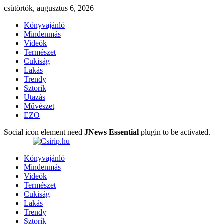
csütörtök, augusztus 6, 2026
Könyvajánló
Mindenmás
Videók
Természet
Cukiság
Lakás
Trendy
Sztorik
Utazás
Művészet
EZO
Social icon element need
JNews Essential
plugin to be activated.
Könyvajánló
Mindenmás
Videók
Természet
Cukiság
Lakás
Trendy
Sztorik