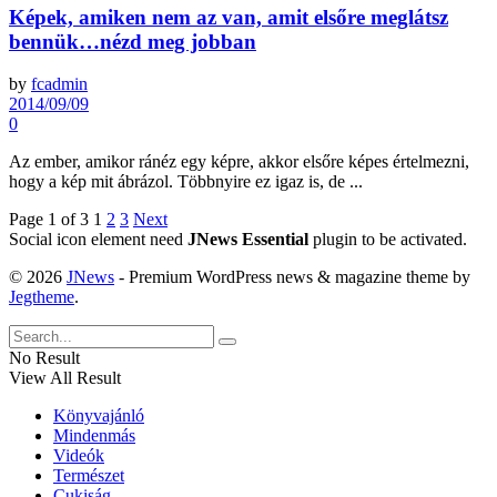
Képek, amiken nem az van, amit elsőre meglátsz
bennük…nézd meg jobban
by
fcadmin
2014/09/09
0
Az ember, amikor ránéz egy képre, akkor elsőre képes értelmezni,
hogy a kép mit ábrázol. Többnyire ez igaz is, de ...
Page 1 of 3
1
2
3
Next
Social icon element need
JNews Essential
plugin to be activated.
© 2026
JNews
- Premium WordPress news & magazine theme by
Jegtheme
.
No Result
View All Result
Könyvajánló
Mindenmás
Videók
Természet
Cukiság