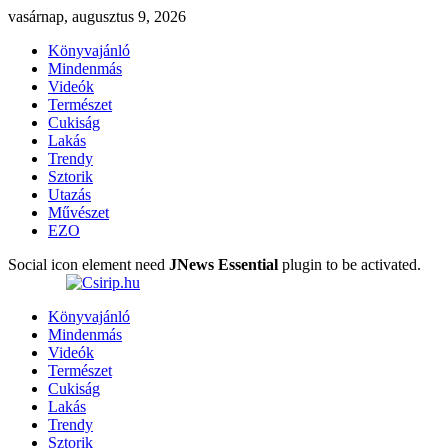
vasárnap, augusztus 9, 2026
Könyvajánló
Mindenmás
Videók
Természet
Cukiság
Lakás
Trendy
Sztorik
Utazás
Művészet
EZO
Social icon element need
JNews Essential
plugin to be activated.
Könyvajánló
Mindenmás
Videók
Természet
Cukiság
Lakás
Trendy
Sztorik