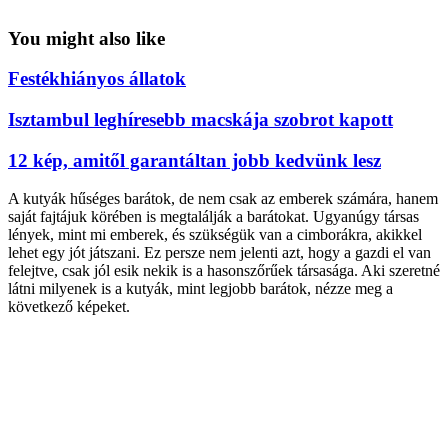
You might also like
Festékhiányos állatok
Isztambul leghíresebb macskája szobrot kapott
12 kép, amitől garantáltan jobb kedvünk lesz
A kutyák hűséges barátok, de nem csak az emberek számára, hanem
saját fajtájuk körében is megtalálják a barátokat. Ugyanúgy társas
lények, mint mi emberek, és szükségük van a cimborákra, akikkel
lehet egy jót játszani. Ez persze nem jelenti azt, hogy a gazdi el van
felejtve, csak jól esik nekik is a hasonszőrűek társasága. Aki szeretné
látni milyenek is a kutyák, mint legjobb barátok, nézze meg a
következő képeket.