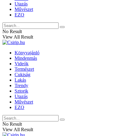
Utazás
Művészet
EZO
No Result
View All Result
Könyvajánló
Mindenmás
Videók
Természet
Cukiság
Lakás
Trendy
Sztorik
Utazás
Művészet
EZO
No Result
View All Result