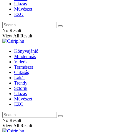
Utazás
Művészet
EZO
No Result
View All Result
Könyvajánló
Mindenmás
Videók
Természet
Cukiság
Lakás
Trendy
Sztorik
Utazás
Művészet
EZO
No Result
View All Result