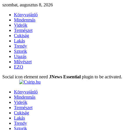
szombat, augusztus 8, 2026
Könyvajánló
Mindenmás
Videók
Természet
Cukiság
Lakás
Trendy
Sztorik
Utazás
Művészet
EZO
Social icon element need
JNews Essential
plugin to be activated.
Könyvajánló
Mindenmás
Videók
Természet
Cukiság
Lakás
Trendy
Sztorik