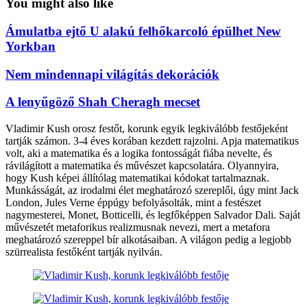
You might also like
Ámulatba ejtő U alakú felhőkarcoló épülhet New
Yorkban
Nem mindennapi világítás dekorációk
A lenyűgöző Shah Cheragh mecset
Vladimir Kush orosz festőt, korunk egyik legkiválóbb festőjeként
tartják számon. 3-4 éves korában kezdett rajzolni. Apja matematikus
volt, aki a matematika és a logika fontosságát fiába nevelte, és
rávilágított a matematika és művészet kapcsolatára. Olyannyira,
hogy Kush képei állítólag matematikai kódokat tartalmaznak.
Munkásságát, az irodalmi élet meghatározó szereplői, úgy mint Jack
London, Jules Verne éppúgy befolyásolták, mint a festészet
nagymesterei, Monet, Botticelli, és legfőképpen Salvador Dali. Saját
művészetét metaforikus realizmusnak nevezi, mert a metafora
meghatározó szereppel bír alkotásaiban. A világon pedig a legjobb
szürrealista festőként tartják nyilván.