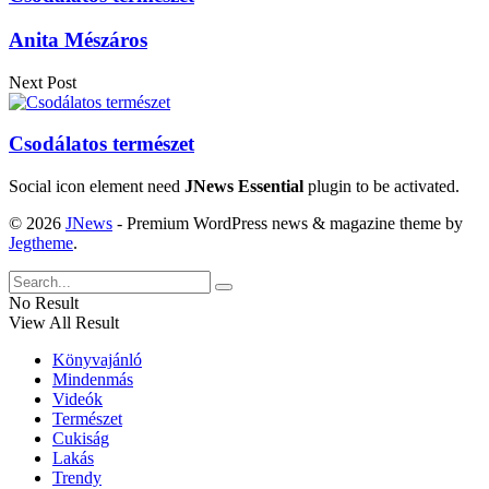
Anita Mészáros
Next Post
Csodálatos természet
Social icon element need
JNews Essential
plugin to be activated.
© 2026
JNews
- Premium WordPress news & magazine theme by
Jegtheme
.
No Result
View All Result
Könyvajánló
Mindenmás
Videók
Természet
Cukiság
Lakás
Trendy