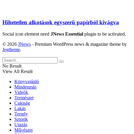
Hihetetlen alkotások egyszerű papírból kivágva
Social icon element need
JNews Essential
plugin to be activated.
© 2026
JNews
- Premium WordPress news & magazine theme by
Jegtheme
.
No Result
View All Result
Könyvajánló
Mindenmás
Videók
Természet
Cukiság
Lakás
Trendy
Sztorik
Utazás
Művészet