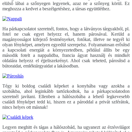
elülső lábai a szőnyegen legyenek, azaz ne a szőnyeg körül. Ez
meghozza a kedvet a beszélgetéshez, a társas együttléthez.
Ha párkapcsolatot szeretnél, fontos, hogy a látványos tárgyakból, pl.
fotel ne csak egyet helyezz el, hanem párosával. Kerüld a
magányosságot kifejező festményeket, fotókat, illetve ne tegyél ki
olyan fényképet, amelyen egyedül szerepelsz. Folyamatosan erősítsd
a kapcsolati energiát a környezetedben, például állíts be egy
második fotelt a nappalidba, francia ágyat használj és mindkét
oldalára helyezz el éjjeliszekrényt. Ahol csak teheted, párosítsd a
bútoraidat, emléktárgyaidat a lakásodban.
Tégy ki boldog családi képeket a konyhába vagy azokba a
szobákba, ahol leginkább tartózkodtok, ha a párkapcsolatodon
szeretnél javítani. Ellenben a hálószobába a lehető legkevesebb
családi fényképet tedd ki, hiszen ez a pároddal a privát szférátok,
nincs helyes ott másnak!
Legyen meghitt és tágas a hálószobád, ha ugyanezt az érzésvilágot