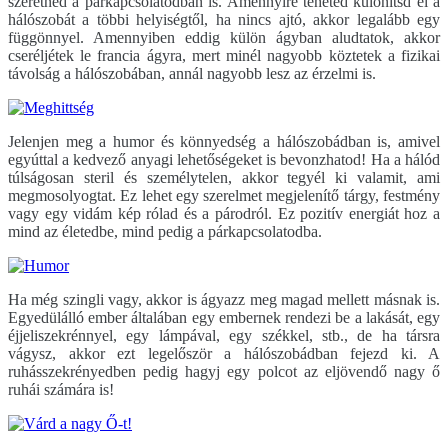
szeretnéd a párkapcsolatodban is. Amennyire teheted különítsd el a
hálószobát a többi helyiségtől, ha nincs ajtó, akkor legalább egy
függönnyel. Amennyiben eddig külön ágyban aludtatok, akkor
cseréljétek le francia ágyra, mert minél nagyobb köztetek a fizikai
távolság a hálószobában, annál nagyobb lesz az érzelmi is.
Jelenjen meg a humor és könnyedség a hálószobádban is, amivel
egyúttal a kedvező anyagi lehetőségeket is bevonzhatod! Ha a hálód
túlságosan steril és személytelen, akkor tegyél ki valamit, ami
megmosolyogtat. Ez lehet egy szerelmet megjelenítő tárgy, festmény
vagy egy vidám kép rólad és a párodról. Ez pozitív energiát hoz a
mind az életedbe, mind pedig a párkapcsolatodba.
Ha még szingli vagy, akkor is ágyazz meg magad mellett másnak is.
Egyedülálló ember általában egy embernek rendezi be a lakását, egy
éjjeliszekrénnyel, egy lámpával, egy székkel, stb., de ha társra
vágysz, akkor ezt legelőször a hálószobádban fejezd ki. A
ruhásszekrényedben pedig hagyj egy polcot az eljövendő nagy ő
ruhái számára is!