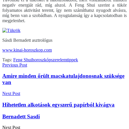
negatív energiát rád, míg alszol. A Feng Shui szerint a tükör
folyamatos aktivitást teremt, így nem számíthatsz nyugodt alvásra,
míg benn van a szobádban. A nyugtalanság így a kapcsolatodban is
megjelenhet.
Sásdi Bernadett asztrológus
www.kinai-horoszkop.com
Tags:
Feng Shui
horoszkóp
szerelem
tippek
Previous Post
Amire minden őrült macskatulajdonosnak szüksége
van
Next Post
Hihetetlen alkotások egyszerű papírból kivágva
Bernadett Sasdi
Next Post