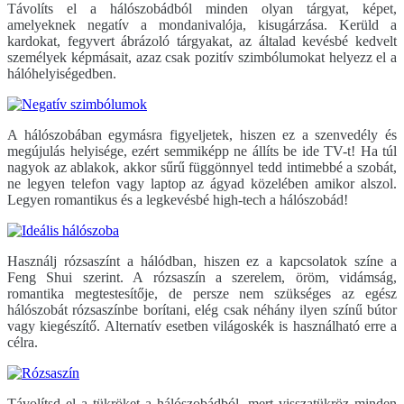
Távolíts el a hálószobádból minden olyan tárgyat, képet,
amelyeknek negatív a mondanivalója, kisugárzása. Kerüld a
kardokat, fegyvert ábrázoló tárgyakat, az általad kevésbé kedvelt
személyek képmásait, azaz csak pozitív szimbólumokat helyezz el a
hálóhelyiségedben.
A hálószobában egymásra figyeljetek, hiszen ez a szenvedély és
megújulás helyisége, ezért semmiképp ne állíts be ide TV-t! Ha túl
nagyok az ablakok, akkor sűrű függönnyel tedd intimebbé a szobát,
ne legyen telefon vagy laptop az ágyad közelében amikor alszol.
Legyen romantikus és a legkevésbé high-tech a hálószobád!
Használj rózsaszínt a hálódban, hiszen ez a kapcsolatok színe a
Feng Shui szerint. A rózsaszín a szerelem, öröm, vidámság,
romantika megtestesítője, de persze nem szükséges az egész
hálószobát rózsaszínbe borítani, elég csak néhány ilyen színű bútor
vagy kiegészítő. Alternatív esetben világoskék is használható erre a
célra.
Távolítsd el a tükröket a hálószobádból, mert visszatükröz minden