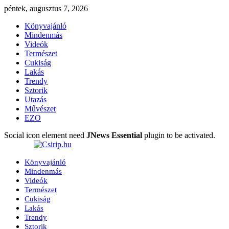
péntek, augusztus 7, 2026
Könyvajánló
Mindenmás
Videók
Természet
Cukiság
Lakás
Trendy
Sztorik
Utazás
Művészet
EZO
Social icon element need
JNews Essential
plugin to be activated.
Könyvajánló
Mindenmás
Videók
Természet
Cukiság
Lakás
Trendy
Sztorik