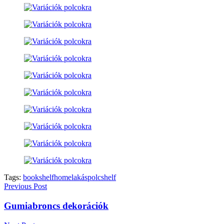
Tags:
bookshelf
home
lakás
polc
shelf
Previous Post
Gumiabroncs dekorációk