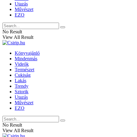
Utazás
Művészet
EZO
No Result
View All Result
Könyvajánló
Mindenmás
Videók
Természet
Cukiság
Lakás
Trendy
Sztorik
Utazás
Művészet
EZO
No Result
View All Result