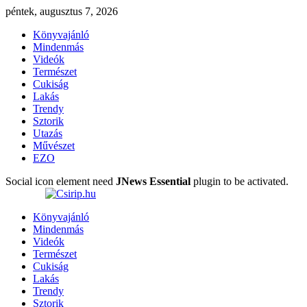
péntek, augusztus 7, 2026
Könyvajánló
Mindenmás
Videók
Természet
Cukiság
Lakás
Trendy
Sztorik
Utazás
Művészet
EZO
Social icon element need
JNews Essential
plugin to be activated.
Könyvajánló
Mindenmás
Videók
Természet
Cukiság
Lakás
Trendy
Sztorik