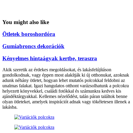
You might also like
Ötletek boroshordóra
Gumiabroncs dekorációk
Kényelmes hintaágyak kertbe, teraszra
Akik szeretik az érdekes megoldásokat, és lakásfelújításon
gondolkodnak, vagy éppen most alakítják ki új otthonukat, azoknak
adunk néhány ötletet, hogyan lehet mutatós polcokkal feldobni az
unalmas falakat. Igazi hangulatos otthont varázsolhatunk a polcokra
helyezett könyvekkel, családi fotókkal és számunkra kedves kis
ajándéktárgyakkal. Kellemes nézelődést, talán páran találtok benne
olyan ötleteket, amelyek inspirációt adnak vagy tökéletesen illenek a
lakásba.