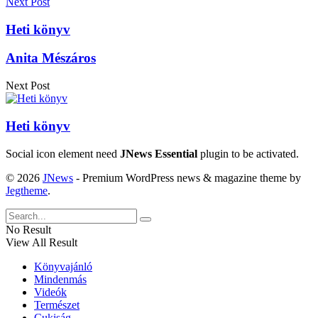
Next Post
Heti könyv
Anita Mészáros
Next Post
Heti könyv
Social icon element need
JNews Essential
plugin to be activated.
© 2026
JNews
- Premium WordPress news & magazine theme by
Jegtheme
.
No Result
View All Result
Könyvajánló
Mindenmás
Videók
Természet
Cukiság