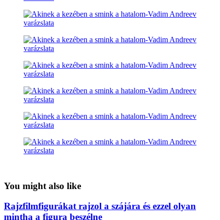
You might also like
Rajzfilmfigurákat rajzol a szájára és ezzel olyan
mintha a figura beszélne