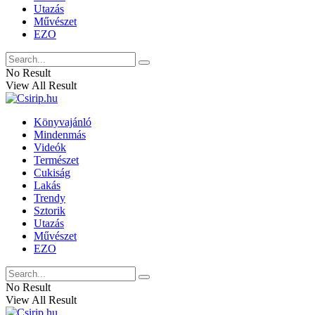
Utazás
Művészet
EZO
No Result
View All Result
Könyvajánló
Mindenmás
Videók
Természet
Cukiság
Lakás
Trendy
Sztorik
Utazás
Művészet
EZO
No Result
View All Result