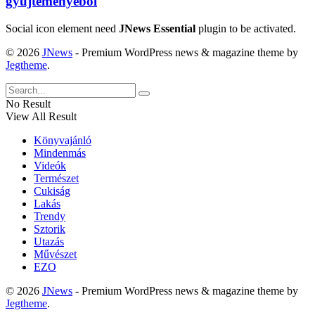
gyűjteményéből
Social icon element need
JNews Essential
plugin to be activated.
© 2026
JNews
- Premium WordPress news & magazine theme by
Jegtheme
.
No Result
View All Result
Könyvajánló
Mindenmás
Videók
Természet
Cukiság
Lakás
Trendy
Sztorik
Utazás
Művészet
EZO
© 2026
JNews
- Premium WordPress news & magazine theme by
Jegtheme
.