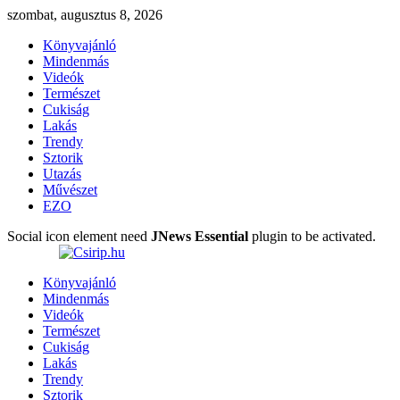
szombat, augusztus 8, 2026
Könyvajánló
Mindenmás
Videók
Természet
Cukiság
Lakás
Trendy
Sztorik
Utazás
Művészet
EZO
Social icon element need
JNews Essential
plugin to be activated.
Könyvajánló
Mindenmás
Videók
Természet
Cukiság
Lakás
Trendy
Sztorik