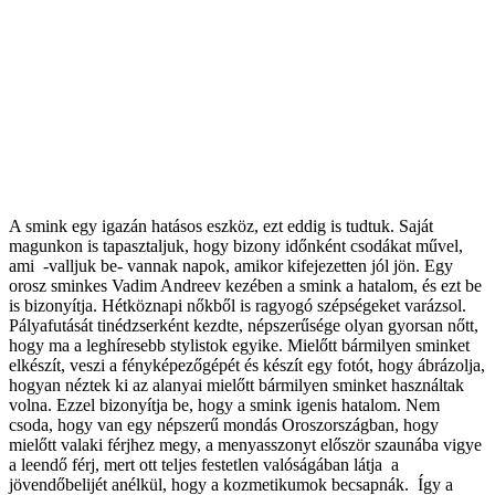
A smink egy igazán hatásos eszköz, ezt eddig is tudtuk. Saját
magunkon is tapasztaljuk, hogy bizony időnként csodákat művel,
ami -valljuk be- vannak napok, amikor kifejezetten jól jön. Egy
orosz sminkes Vadim Andreev kezében a smink a hatalom, és ezt be
is bizonyítja. Hétköznapi nőkből is ragyogó szépségeket varázsol.
Pályafutását tinédzserként kezdte, népszerűsége olyan gyorsan nőtt,
hogy ma a leghíresebb stylistok egyike. Mielőtt bármilyen sminket
elkészít, veszi a fényképezőgépét és készít egy fotót, hogy ábrázolja,
hogyan néztek ki az alanyai mielőtt bármilyen sminket használtak
volna. Ezzel bizonyítja be, hogy a smink igenis hatalom. Nem
csoda, hogy van egy népszerű mondás Oroszországban, hogy
mielőtt valaki férjhez megy, a menyasszonyt először szaunába vigye
a leendő férj, mert ott teljes festetlen valóságában látja a
jövendőbelijét anélkül, hogy a kozmetikumok becsapnák. Így a