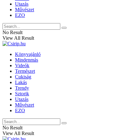
Utazás
Művészet
EZO
No Result
View All Result
Könyvajánló
Mindenmás
Videók
Természet
Cukiság
Lakás
Trendy
Sztorik
Utazás
Művészet
EZO
No Result
View All Result