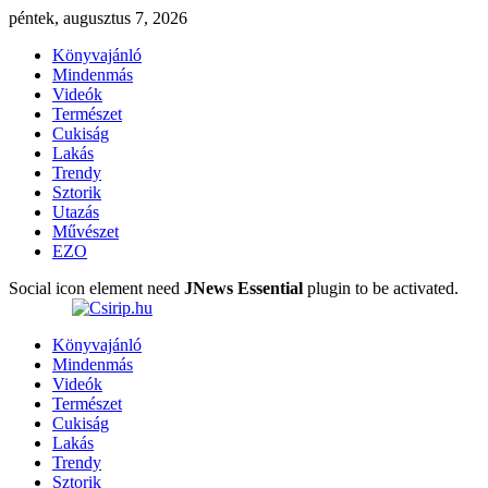
péntek, augusztus 7, 2026
Könyvajánló
Mindenmás
Videók
Természet
Cukiság
Lakás
Trendy
Sztorik
Utazás
Művészet
EZO
Social icon element need
JNews Essential
plugin to be activated.
Könyvajánló
Mindenmás
Videók
Természet
Cukiság
Lakás
Trendy
Sztorik