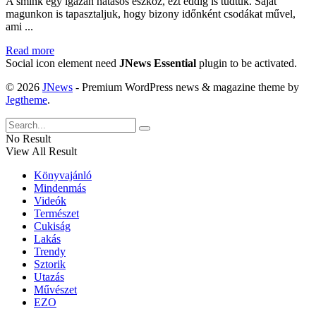
A smink egy igazán hatásos eszköz, ezt eddig is tudtuk. Saját
magunkon is tapasztaljuk, hogy bizony időnként csodákat művel,
ami ...
Read more
Social icon element need
JNews Essential
plugin to be activated.
© 2026
JNews
- Premium WordPress news & magazine theme by
Jegtheme
.
No Result
View All Result
Könyvajánló
Mindenmás
Videók
Természet
Cukiság
Lakás
Trendy
Sztorik
Utazás
Művészet
EZO