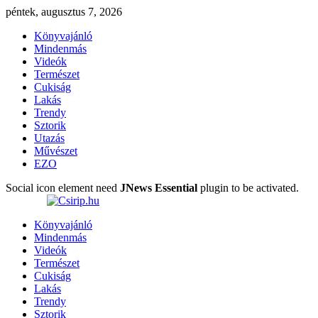
péntek, augusztus 7, 2026
Könyvajánló
Mindenmás
Videók
Természet
Cukiság
Lakás
Trendy
Sztorik
Utazás
Művészet
EZO
Social icon element need
JNews Essential
plugin to be activated.
Könyvajánló
Mindenmás
Videók
Természet
Cukiság
Lakás
Trendy
Sztorik