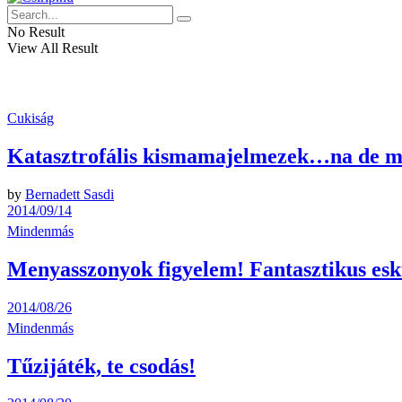
No Result
View All Result
Cukiság
Katasztrofális kismamajelmezek…na de me
by
Bernadett Sasdi
2014/09/14
Mindenmás
Menyasszonyok figyelem! Fantasztikus esk
2014/08/26
Mindenmás
Tűzijáték, te csodás!