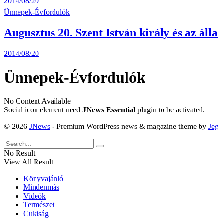
2014/08/20
Ünnepek-Évfordulók
Augusztus 20. Szent István király és az ál
2014/08/20
Ünnepek-Évfordulók
No Content Available
Social icon element need
JNews Essential
plugin to be activated.
© 2026
JNews
- Premium WordPress news & magazine theme by
Je
No Result
View All Result
Könyvajánló
Mindenmás
Videók
Természet
Cukiság