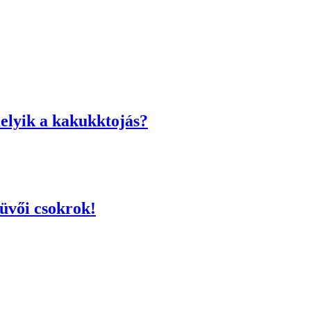
lyik a kakukktojás?
üvői csokrok!