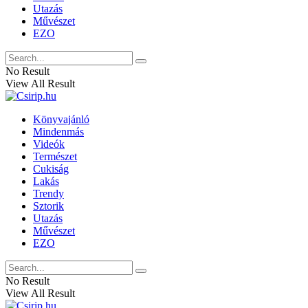
Utazás
Művészet
EZO
No Result
View All Result
Könyvajánló
Mindenmás
Videók
Természet
Cukiság
Lakás
Trendy
Sztorik
Utazás
Művészet
EZO
No Result
View All Result