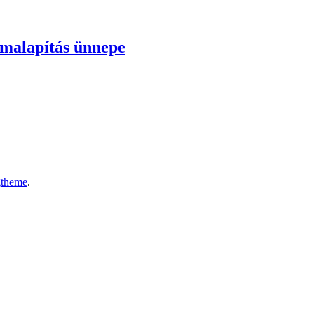
lamalapítás ünnepe
gtheme
.